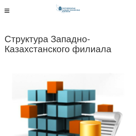
Структура Западно-
Казахстанского филиала
Поддержка РНТБ
RU
Онлайн-помощник